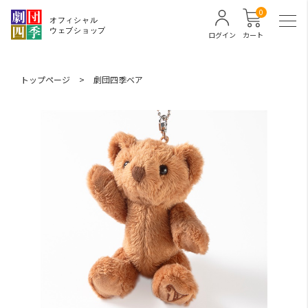
0
ログイン
カート
トップページ
>
劇団四季ベア