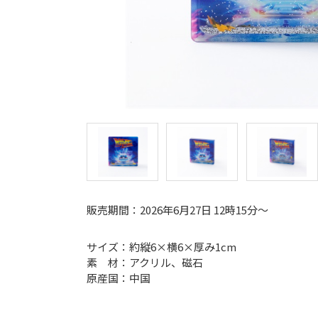
販売期間：2026年6月27日 12時15分～
サイズ：約縦6×横6×厚み1cm
素 材：アクリル、磁石
原産国：中国