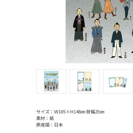
サイズ：Ｗ105×H148㎜ 背幅25㎜
素材：紙
原産国：日本