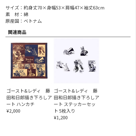
サイズ：約身丈70×身幅53×肩幅47×袖丈63cm
素 材：綿
原産国：ベトナム
関連商品
ゴースト&レディ 藤
ゴースト&レディ 藤
田和日郎描き下ろしア
田和日郎描き下ろしア
ート ハンカチ
ート ステッカーセッ
¥2,000
ト 5枚入り
¥1,200