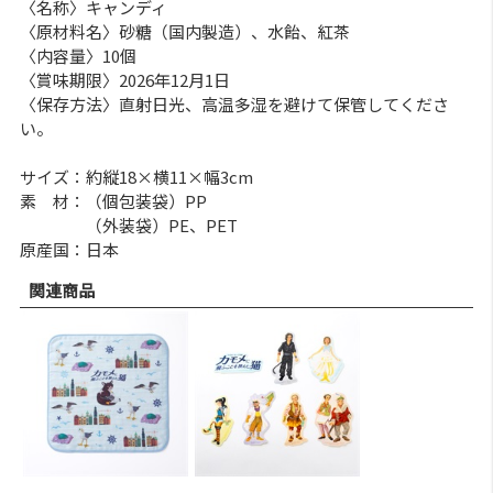
〈名称〉キャンディ
〈原材料名〉砂糖（国内製造）、水飴、紅茶
〈内容量〉10個
〈賞味期限〉2026年12月1日
〈保存方法〉直射日光、高温多湿を避けて保管してくださ
い。
サイズ：約縦18×横11×幅3cm
素 材：（個包装袋）PP
（外装袋）PE、PET
原産国：日本
関連商品