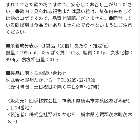
すれてできた飴の粉ですので、安心してお召し上がりくださ
い。●飴内に見られる褐色または黒い粒は、紅茶由来もしく
は飴のコゲですので、品質上問題ございません。●同封して
いる乾燥剤は食品ではありませんので食べないようにご注意
ください。
■栄養成分表示（1製品（10個）あたり・推定値）
熱量：199kcal、たんぱく質：0.1g、脂質：0.1g、炭水化物：
49.4g、食塩相当量：0.0g
■製品に関するお問い合わせ
株式会社野州たかむら TEL 0285-63-1730
（受付時間：土日祝日を除く平日9時～17時）
〈販売元〉四季株式会社 神奈川県横浜市青葉区あざみ野1
丁目24番地7
〈製造者〉株式会社野州たかむら 栃木県芳賀郡茂木町茂木
181-1