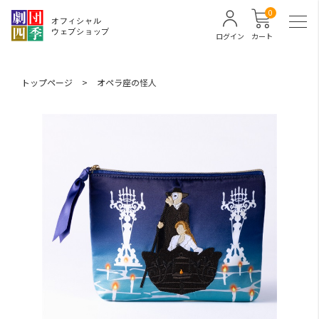
0
ログイン
カート
トップページ
>
オペラ座の怪人