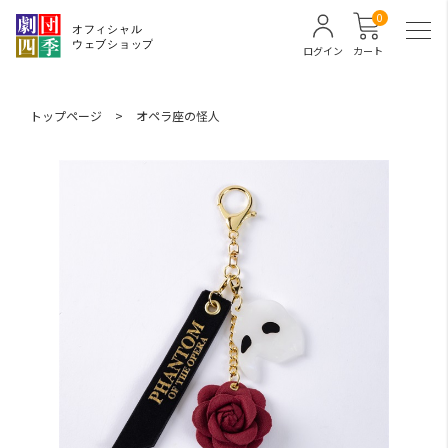
0
ログイン
カート
トップページ
>
オペラ座の怪人