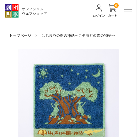
0
ログイン
カート
トップページ
>
はじまりの樹の神話～こそあどの森の物語～