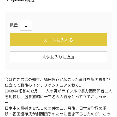
数量
カートに入れる
お気に入りに追加
今は亡き最高の知性、福田恆存が起こった事件を爆笑喜劇び
仕立てて戦後のインテリゲンチュアを裁く。
1968年(昭和43)2月、一人の男がライフルで暴力団関係者二人
を射殺し、温泉旅館に十三名の人質をとって立てこもった
－。
日本中を震撼させたこの事件の三ヵ月後、日本文学界の重
鎮・福田恆存氏が劇団四季のために書き下ろしたのが、この