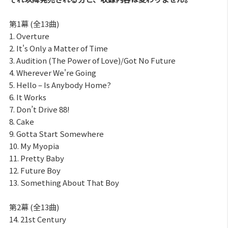
第1幕 (全13曲)
1. Overture
2. It's Only a Matter of Time
3. Audition (The Power of Love)/Got No Future
4. Wherever We're Going
5. Hello – Is Anybody Home?
6. It Works
7. Don’t Drive 88!
8. Cake
9. Gotta Start Somewhere
10. My Myopia
11. Pretty Baby
12. Future Boy
13. Something About That Boy
第2幕 (全13曲)
14. 21st Century