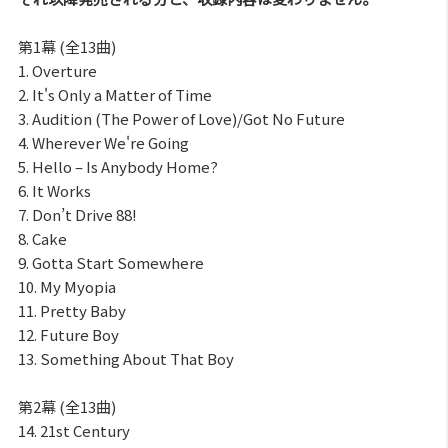
第1幕 (全13曲)
1. Overture
2. It's Only a Matter of Time
3. Audition (The Power of Love)/Got No Future
4. Wherever We're Going
5. Hello – Is Anybody Home?
6. It Works
7. Don’t Drive 88!
8. Cake
9. Gotta Start Somewhere
10. My Myopia
11. Pretty Baby
12. Future Boy
13. Something About That Boy
第2幕 (全13曲)
14. 21st Century