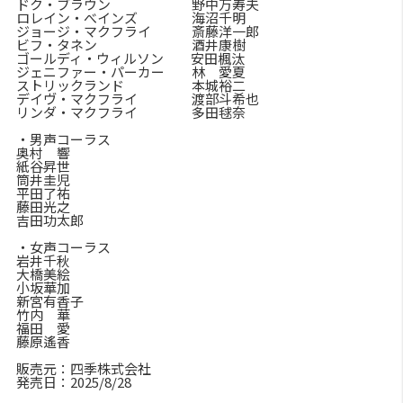
ドク・ブラウン 野中万寿夫
ロレイン・べインズ 海沼千明
ジョージ・マクフライ 斎藤洋一郎
ビフ・タネン 酒井康樹
ゴールディ・ウィルソン 安田楓汰
ジェニファー・パーカー 林 愛夏
ストリックランド 本城裕二
デイヴ・マクフライ 渡部斗希也
リンダ・マクフライ 多田毬奈
・男声コーラス
奥村 響
紙谷昇世
筒井圭児
平田了祐
藤田光之
吉田功太郎
・女声コーラス
岩井千秋
大橋美絵
小坂華加
新宮有香子
竹内 華
福田 愛
藤原遙香
販売元：四季株式会社
発売日：2025/8/28