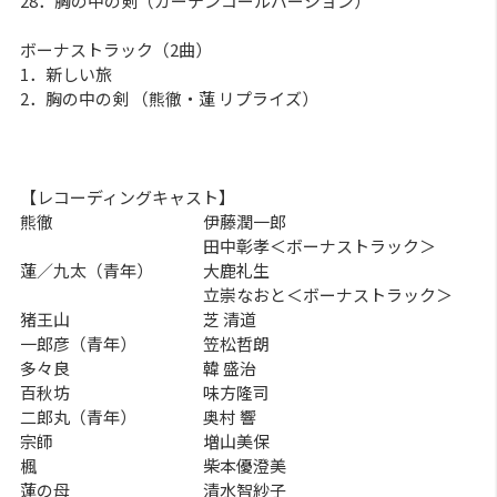
28．胸の中の剣（カーテンコールバージョン）
ボーナストラック（2曲）
1．新しい旅
2．胸の中の剣 （熊徹・蓮 リプライズ）
【レコーディングキャスト】
熊徹 伊藤潤一郎
田中彰孝＜ボーナストラック＞
蓮／九太（青年） 大鹿礼生
立崇なおと＜ボーナストラック＞
猪王山 芝 清道
一郎彦（青年） 笠松哲朗
多々良 韓 盛治
百秋坊 味方隆司
二郎丸（青年） 奥村 響
宗師 増山美保
楓 柴本優澄美
蓮の母 清水智紗子