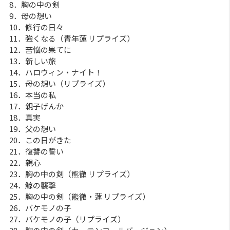
8．胸の中の剣
9．母の想い
10．修行の日々
11．強くなる（青年蓮 リプライズ）
12．苦悩の果てに
13．新しい旅
14．ハロウィン・ナイト！
15．母の想い（リプライズ）
16．本当の私
17．親子げんか
18．真実
19．父の想い
20．この日がきた
21．復讐の誓い
22．親心
23．胸の中の剣（熊徹 リプライズ）
24．鯨の襲撃
25．胸の中の剣（熊徹・蓮 リプライズ）
26．バケモノの子
27．バケモノの子（リプライズ）