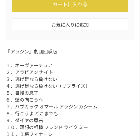
カートに入れる
お気に入りに追加
『アラジン』劇団四季版
１．オーヴァーチュア
２．アラビアン ナイト
３．逃げ足なら負けない
４．逃げ足なら負けない（リプライズ）
５．自慢の息子
６．壁の向こうへ
７．バブカック オマール アラジン カシーム
８．行こうよ どこまでも
９．ダイヤの原石
１０．理想の相棒 フレンド ライク ミー
１１．１幕フィナーレ