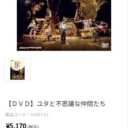
【ＤＶＤ】ユタと不思議な仲間たち
商品コード：
52437-01
¥5,170
(税込)