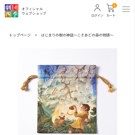
0
ログイン
カート
トップページ
>
はじまりの樹の神話～こそあどの森の物語～